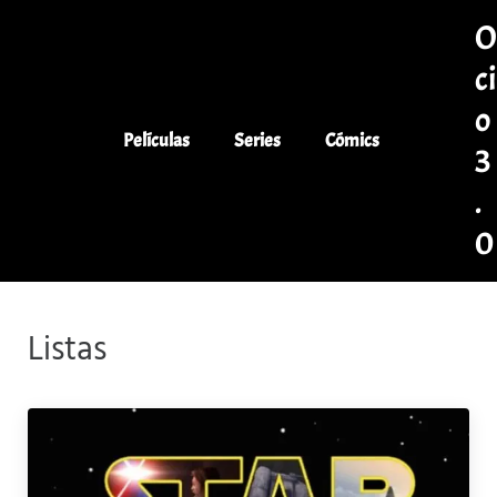
Saltar al contenido principal
Skip to header left navigation
Skip to header right navigation
Skip to site footer
ci
o
Películas
Series
Cómics
3
.
0
Co
Listas