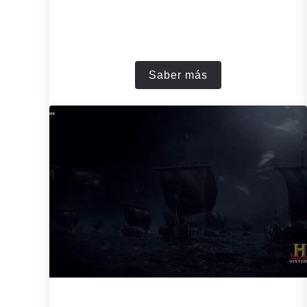
Saber más
El médico (2013): much