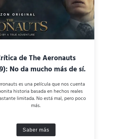
rítica de The Aeronauts
9): No da mucho más de sí.
eronauts es una película que nos cuenta
onita historia basada en hechos reales
astante limitada. No está mal, pero poco
más.
Saber más
rio del Tiempo.
Crítica de The Aeronauts (2019): No da 