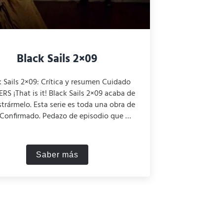
Black Sails 2×09
k Sails 2×09: Crítica y resumen Cuidado
RS ¡That is it! Black Sails 2×09 acaba de
rármelo. Esta serie es toda una obra de
. Confirmado. Pedazo de episodio que …
Saber más
Black Sails 2×09