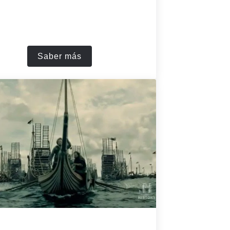
Saber más
lado
Exodus: Reyes y Dioses