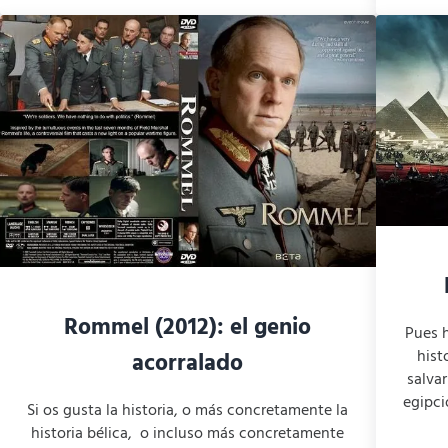
Rommel (2012): el genio
Pues h
hist
acorralado
salva
egipci
Si os gusta la historia, o más concretamente la
historia bélica, o incluso más concretamente