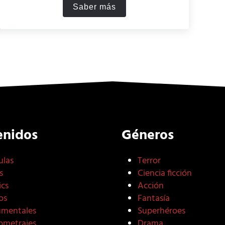
Saber más
palomitas en el cine?
10 de los juegos de mesa histór
enidos
Géneros
ulas
Terror
s
Ciencia ficción
cs
Acción
os
Fantasía
mentales
Superhéroes
ometrajes
Drama