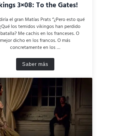
kings 3×08: To the Gates!
iría el gran Matías Prats “¿Pero esto qué
 ¿Qué los temidos vikingos han perdido
batalla? Me cachis en los franceses. O
mejor dicho en los francos. O más
concretamente en los …
Saber más
Vikings 3×08: To the Gates!