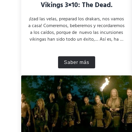
Vikings 3×10: The Dead.
¡Izad las velas, preparad los drakars, nos vamos
a casa! Comeremos, beberemos y recordaremos
a los caídos, porque de nuevo las incursiones
vikingas han sido todo un éxito,… Así es, ha …
Saber más
Vikings 3×10: The Dea