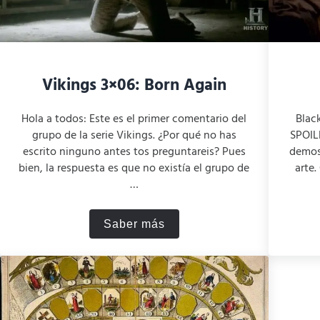
Vikings 3×06: Born Again
Hola a todos: Este es el primer comentario del
Blac
grupo de la serie Vikings. ¿Por qué no has
SPOILE
escrito ninguno antes tos preguntareis? Pues
demost
bien, la respuesta es que no existía el grupo de
arte
…
Saber más
Vikings 3×06: Born Again