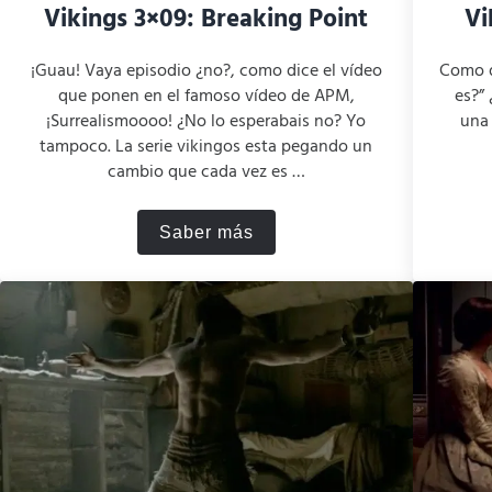
Vikings 3×09: Breaking Point
Vi
¡Guau! Vaya episodio ¿no?, como dice el vídeo
Como d
que ponen en el famoso vídeo de APM,
es?”
¡Surrealismoooo! ¿No lo esperabais no? Yo
una 
tampoco. La serie vikingos esta pegando un
cambio que cada vez es …
Saber más
d.
Vikings 3×09: Breaking Point