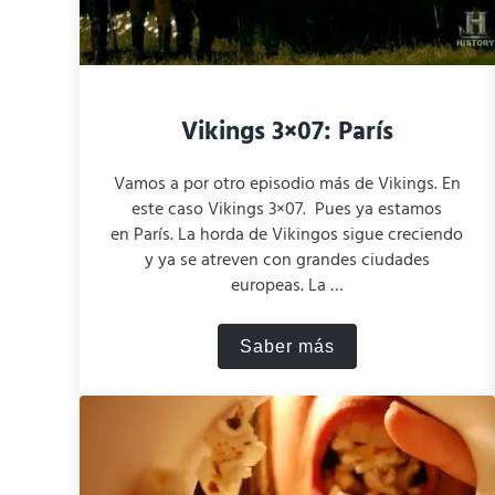
Vikings 3×07: París
Vamos a por otro episodio más de Vikings. En
este caso Vikings 3×07. Pues ya estamos
en París. La horda de Vikingos sigue creciendo
y ya se atreven con grandes ciudades
europeas. La …
Saber más
Vikings 3×07: París