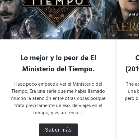
Lo mejor y lo peor de El
C
Ministerio del Tiempo.
(201
Hace poco empecé a ver el Ministerio del
The a
Tiempo. Era una serie que me había llamado
una b
mucho la atención entre otras cosas porque
pero b
trata precisamente de eso, de viajes en el
tiempo, y es un tema …
Saber más
extenso de la película
Lo mejor y lo peor de El Ministe