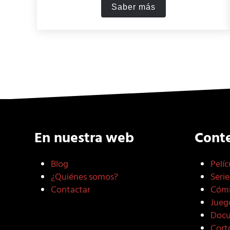
Saber más
¿Sabes por qué comes 
En nuestra web
Cont
Blog
Pelíc
¿Quiénes somos?
Serie
Contactar
Cómi
Jueg
Docu
Cort