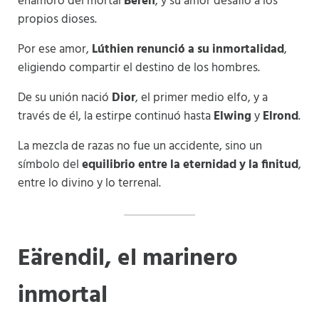
enamoró del mortal
Beren
, y su amor desafió a los
propios dioses.
Por ese amor,
Lúthien renunció a su inmortalidad
,
eligiendo compartir el destino de los hombres.
De su unión nació
Dior
, el primer medio elfo, y a
través de él, la estirpe continuó hasta
Elwing
y
Elrond
.
La mezcla de razas no fue un accidente, sino un
símbolo del
equilibrio entre la eternidad y la finitud
,
entre lo divino y lo terrenal.
Eärendil, el marinero
inmortal