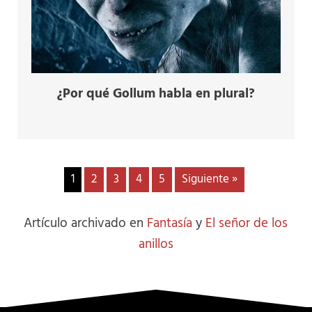
¿Por qué Gollum habla en plural?
1
2
3
4
5
Siguiente »
Artículo archivado en
Fantasía
y
El señor de los
anillos