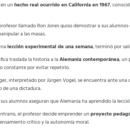
a en un
hecho real ocurrido en California en 1967
, conoci
profesor llamado Ron Jones quiso demostrar a sus alumnos
anipular a las masas.
una
lección experimental de una semana
, terminó por sali
ca traslada la historia a la
Alemania contemporánea
, un
o constante por evitar repetirlo.
ger, interpretado por Jürgen Vogel, se encuentra ante una 
o de una dictadura.
, sus alumnos aseguran que Alemania ha aprendido la lecció
ontrario, el profesor decide emprender un
proyecto pedag
pensamiento crítico y la autonomía moral.