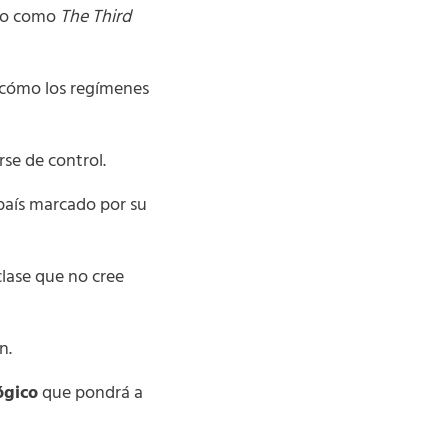
do como
The Third
 cómo los regímenes
rse de control.
 país marcado por su
clase que no cree
n.
ógico
que pondrá a